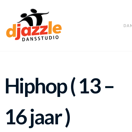
DA
Hiphop ( 13 –
16 jaar )